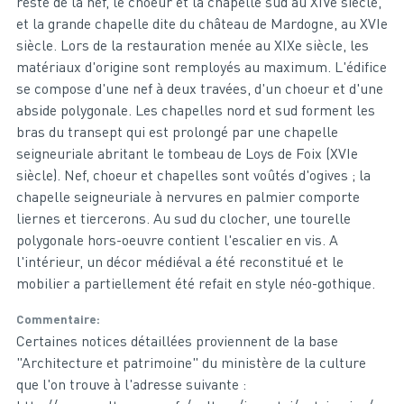
reste de la nef, le choeur et la chapelle sud au XIVe siècle,
et la grande chapelle dite du château de Mardogne, au XVIe
siècle. Lors de la restauration menée au XIXe siècle, les
matériaux d'origine sont remployés au maximum. L'édifice
se compose d'une nef à deux travées, d'un choeur et d'une
abside polygonale. Les chapelles nord et sud forment les
bras du transept qui est prolongé par une chapelle
seigneuriale abritant le tombeau de Loys de Foix (XVIe
siècle). Nef, choeur et chapelles sont voûtés d'ogives ; la
chapelle seigneuriale à nervures en palmier comporte
liernes et tiercerons. Au sud du clocher, une tourelle
polygonale hors-oeuvre contient l'escalier en vis. A
l'intérieur, un décor médiéval a été reconstitué et le
mobilier a partiellement été refait en style néo-gothique.
Commentaire
Certaines notices détaillées proviennent de la base
"Architecture et patrimoine" du ministère de la culture
que l'on trouve à l'adresse suivante :