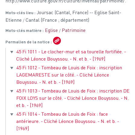
http://www.culture.gouv.fr/culture/inventai/patrimoine/.
Joursac (Cantal, France) -- Eglise Saint-
Mots-clés lieu
Etienne
Cantal (France ; département)
Eglise
Patrimoine
Mots-clés matière
Permalien de la notice
45 Fi 1011 - Le clocher-mur et sa tourelle fortifiée. -
Cliché Léonce Bouyssou. - N. et b. - [1969]
45 Fi 1012 - Tombeau de Louis de Foix : inscription
LAGEMARESTE sur le côté. - Cliché Léonce
Bouyssou. - N. et b. - [1969]
45 Fi 1013 - Tombeau de Louis de Foix : inscription DE
FOIX LOYS sur le côté. - Cliché Léonce Bouyssou. - N.
et b. - [1969]
45 Fi 1014 - Tombeau de Louis de Foix : face
antérieure. - Cliché Léonce Bouyssou. - N. et b. -
[1969]