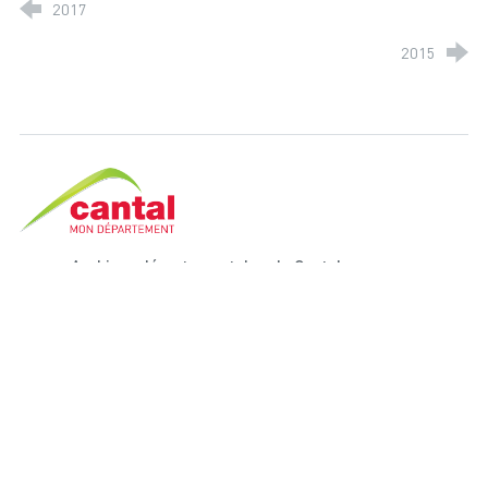
2017
2015
Cantal, le département
Archives départementales du Cantal
42 bis rue Paul Doumer
15000 Aurillac
Tél. 04 71 48 33 38
Nous contacter
Horaires d'ouverture :
du lundi au jeudi de 8h30 à 12h et de 13h30 à 17h.
Accessibilité
Plan du site