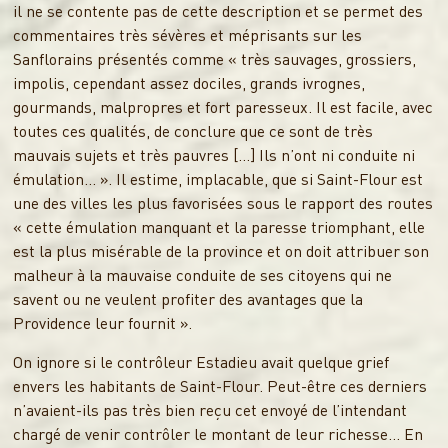
il ne se contente pas de cette description et se permet des
commentaires très sévères et méprisants sur les
Sanflorains présentés comme « très sauvages, grossiers,
impolis, cependant assez dociles, grands ivrognes,
gourmands, malpropres et fort paresseux. Il est facile, avec
toutes ces qualités, de conclure que ce sont de très
mauvais sujets et très pauvres […] Ils n’ont ni conduite ni
émulation… ». Il estime, implacable, que si Saint-Flour est
une des villes les plus favorisées sous le rapport des routes
« cette émulation manquant et la paresse triomphant, elle
est la plus misérable de la province et on doit attribuer son
malheur à la mauvaise conduite de ses citoyens qui ne
savent ou ne veulent profiter des avantages que la
Providence leur fournit ».
On ignore si le contrôleur Estadieu avait quelque grief
envers les habitants de Saint-Flour. Peut-être ces derniers
n’avaient-ils pas très bien reçu cet envoyé de l’intendant
chargé de venir contrôler le montant de leur richesse… En