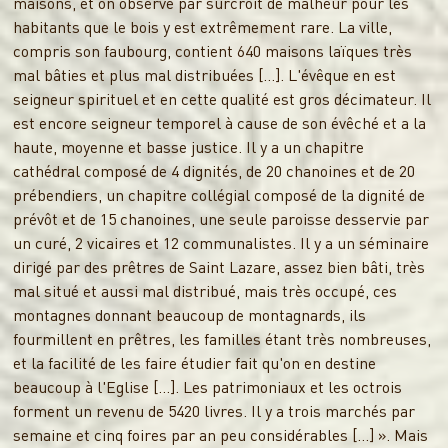
maisons, et on observe par surcroit de malheur pour les
habitants que le bois y est extrêmement rare. La ville,
compris son faubourg, contient 640 maisons laïques très
mal bâties et plus mal distribuées […]. L'évêque en est
seigneur spirituel et en cette qualité est gros décimateur. Il
est encore seigneur temporel à cause de son évêché et a la
haute, moyenne et basse justice. Il y a un chapitre
cathédral composé de 4 dignités, de 20 chanoines et de 20
prébendiers, un chapitre collégial composé de la dignité de
prévôt et de 15 chanoines, une seule paroisse desservie par
un curé, 2 vicaires et 12 communalistes. Il y a un séminaire
dirigé par des prêtres de Saint Lazare, assez bien bâti, très
mal situé et aussi mal distribué, mais très occupé, ces
montagnes donnant beaucoup de montagnards, ils
fourmillent en prêtres, les familles étant très nombreuses,
et la facilité de les faire étudier fait qu'on en destine
beaucoup à l'Eglise […]. Les patrimoniaux et les octrois
forment un revenu de 5420 livres. Il y a trois marchés par
semaine et cinq foires par an peu considérables […] ». Mais