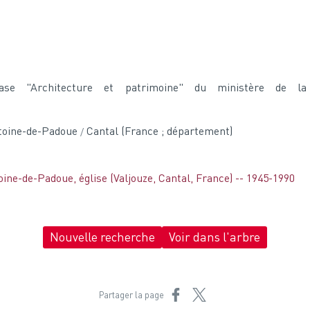
base "Architecture et patrimoine" du ministère de l
ntoine-de-Padoue
Cantal (France ; département)
oine-de-Padoue, église (Valjouze, Cantal, France) -- 1945-1990
Nouvelle recherche
Voir dans l'arbre
Partager sur Facebook
Partager sur X
Partager la page