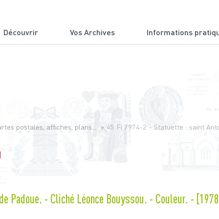
Découvrir
Vos Archives
Informations pratiq
du Cantal
tes postales, affiches, plans...
45 Fi 7974-2 - Statuette : saint An
]
 de Padoue. - Cliché Léonce Bouyssou. - Couleur. - [1978