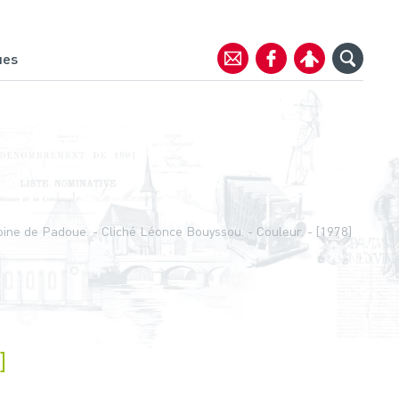
ues
toine de Padoue. - Cliché Léonce Bouyssou. - Couleur. - [1978]
]