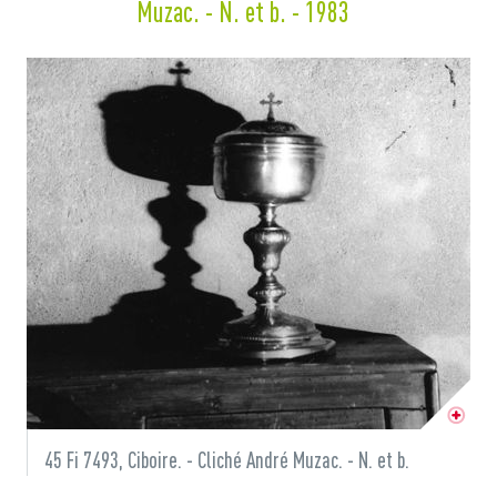
Muzac. - N. et b. - 1983
45 Fi 7493, Ciboire. - Cliché André Muzac. - N. et b.