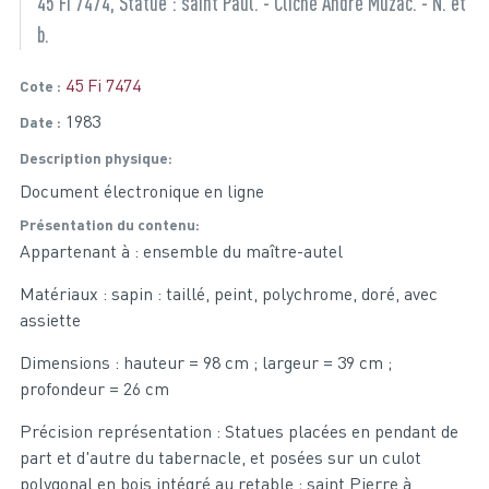
45 Fi 7474, Statue : saint Paul. - Cliché André Muzac. - N. et
b.
45 Fi 7474
Cote
1983
Date
Description physique
Document électronique en ligne
Présentation du contenu
Appartenant à : ensemble du maître-autel
Matériaux : sapin : taillé, peint, polychrome, doré, avec
assiette
Dimensions : hauteur = 98 cm ; largeur = 39 cm ;
profondeur = 26 cm
Précision représentation : Statues placées en pendant de
part et d'autre du tabernacle, et posées sur un culot
polygonal en bois intégré au retable ; saint Pierre à