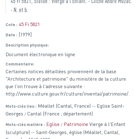
45 Fi 5821, Statue : Vierge à l'Enfant. - Cliché André Muzac.
- N. et b.
45 Fi 5821
Cote
[1979]
Date
Description physique
Document électronique en ligne
Commentaire
Certaines notices détaillées proviennent de la base
"Architecture et patrimoine" du ministère de la culture
que l'on trouve à l'adresse suivante :
http://www.culture.gouv.fr/culture/inventai/patrimoine/.
Méallet (Cantal, France) -- Eglise Saint-
Mots-clés lieu
Georges
Cantal (France ; département)
Eglise
Patrimoine
Vierge à l'Enfant
Mots-clés matière
(sculpture) -- Saint-Georges, église (Méallet, Cantal,