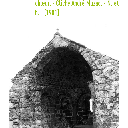
chœur. - Cliché André Muzac. - N. et
b. - [1981]