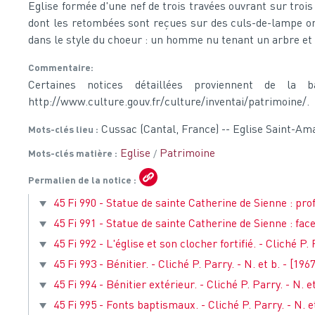
Eglise formée d'une nef de trois travées ouvrant sur trois
dont les retombées sont reçues sur des culs-de-lampe orné
dans le style du choeur : un homme nu tenant un arbre et 
Commentaire
Certaines notices détaillées proviennent de la 
http://www.culture.gouv.fr/culture/inventai/patrimoine/.
Cussac (Cantal, France) -- Eglise Saint-Am
Mots-clés lieu
Eglise
Patrimoine
Mots-clés matière
Permalien de la notice
45 Fi 990 - Statue de sainte Catherine de Sienne : profil
45 Fi 991 - Statue de sainte Catherine de Sienne : face.
45 Fi 992 - L'église et son clocher fortifié. - Cliché P. 
45 Fi 993 - Bénitier. - Cliché P. Parry. - N. et b. - [196
45 Fi 994 - Bénitier extérieur. - Cliché P. Parry. - N. et
45 Fi 995 - Fonts baptismaux. - Cliché P. Parry. - N. et