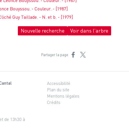
ché Léonce Bouyssou. - Couleur. - [1987]
éonce Bouyssou. - Couleur. - [1987]
liché Guy Taillade. - N. et b. - [1979]
Nouvelle recherche
Voir dans l'arbre
Partager sur Facebook
Partager sur X
Partager la page
Cantal
Accessibilité
Plan du site
Mentions légales
Crédits
 et de 13h30 à