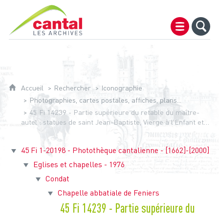
Archives du Cantal
Accueil
Rechercher
Iconographie
Photographies, cartes postales, affiches, plans...
45 Fi 14239 - Partie supérieure du retable du maître-
autel : statues de saint Jean-Baptiste, Vierge à l'Enfant et
sainte Hélène. - Cliché Gascoin. - N. et b. - [1960-1966]
45 Fi 1-20198 - Photothèque cantalienne - [1662]-[2000]
Eglises et chapelles - 1976
Condat
Chapelle abbatiale de Feniers
45 Fi 14239 - Partie supérieure du