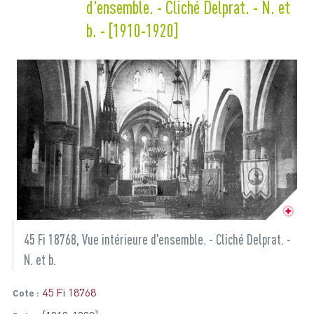
d'ensemble. - Cliché Delprat. - N. et
b. - [1910-1920]
45 Fi 18768, Vue intérieure d'ensemble. - Cliché Delprat. -
N. et b.
45 Fi 18768
Cote