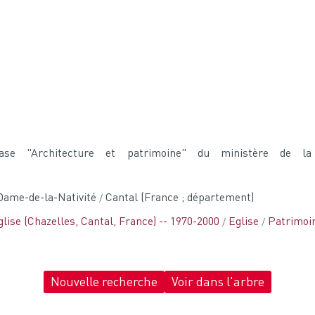
base "Architecture et patrimoine" du ministère de l
-Dame-de-la-Nativité
Cantal (France ; département)
lise (Chazelles, Cantal, France) -- 1970-2000
Eglise
Patrimoi
Nouvelle recherche
Voir dans l'arbre