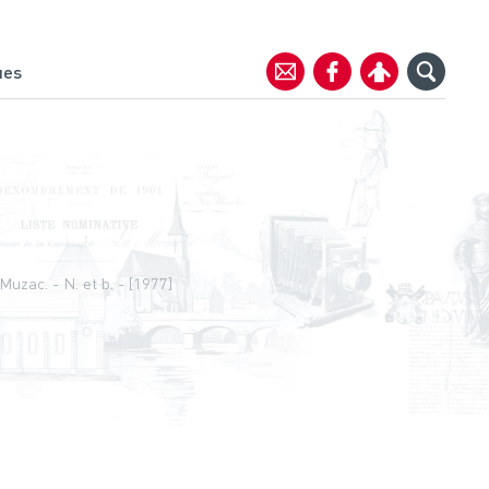
ues
Muzac. - N. et b. - [1977]