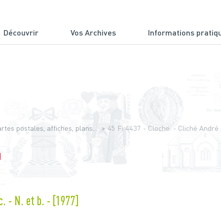
Découvrir
Vos Archives
Informations pratiq
du Cantal
tes postales, affiches, plans...
45 Fi 4437 - Cloche. - Cliché André 
]
. - N. et b. - [1977]