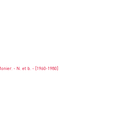
nier. - N. et b. - [1960-1980]