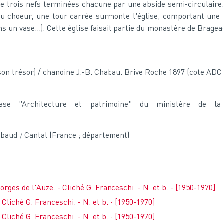
 de trois nefs terminées chacune par une abside semi-circulaire.
du choeur, une tour carrée surmonte l'église, comportant une 
ns un vase...). Cette église faisait partie du monastère de Bra
 son trésor) / chanoine J.-B. Chabau. Brive Roche 1897 (cote ADC 
base "Architecture et patrimoine" du ministère de l
hibaud
Cantal (France ; département)
orges de l'Auze. - Cliché G. Franceschi. - N. et b. - [1950-1970]
- Cliché G. Franceschi. - N. et b. - [1950-1970]
- Cliché G. Franceschi. - N. et b. - [1950-1970]