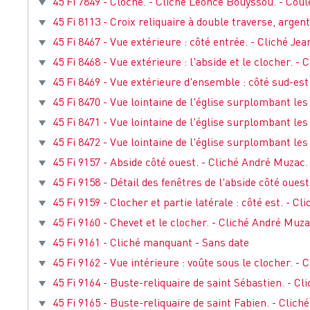
45 Fi 7849 - Cloche. - Cliché Léonce Bouyssou. - Coule
45 Fi 8113 - Croix reliquaire à double traverse, argent
45 Fi 8467 - Vue extérieure : côté entrée. - Cliché Jea
45 Fi 8468 - Vue extérieure : l'abside et le clocher. - 
45 Fi 8469 - Vue extérieure d'ensemble : côté sud-est.
45 Fi 8470 - Vue lointaine de l'église surplombant les
45 Fi 8471 - Vue lointaine de l'église surplombant les
45 Fi 8472 - Vue lointaine de l'église surplombant les
45 Fi 9157 - Abside côté ouest. - Cliché André Muzac. 
45 Fi 9158 - Détail des fenêtres de l'abside côté ouest
45 Fi 9159 - Clocher et partie latérale : côté est. - Cl
45 Fi 9160 - Chevet et le clocher. - Cliché André Muzac
45 Fi 9161 - Cliché manquant - Sans date
45 Fi 9162 - Vue intérieure : voûte sous le clocher. - 
45 Fi 9164 - Buste-reliquaire de saint Sébastien. - Cl
45 Fi 9165 - Buste-reliquaire de saint Fabien. - Clich