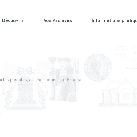
Découvrir
Vos Archives
Informations pratiq
du Cantal
tes postales, affiches, plans...
Brageac
]