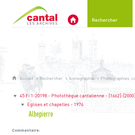
Archives du Cantal
Rechercher
Archives Départementales 
Accueil
Rechercher
Iconographie
Photographies, car
45 Fi 1-20198 - Photothèque cantalienne - [1662]-[2000
Eglises et chapelles - 1976
Albepierre
Commentaire