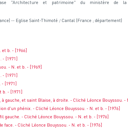
base "Architecture et patrimoine" du ministère de l
ance) -- Eglise Saint-Thimoté
Cantal (France ; département)
et b. - [1966]
. - [1971]
u. - N. et b. - [1969]
. - [1971]
 - [1971]
t b. - [1971]
à gauche, et saint Blaise, à droite. - Cliché Léonce Bouyssou. - N
ion d'un phénix. - Cliché Léonce Bouyssou. - N. et b. - [1976]
fil gauche. - Cliché Léonce Bouyssou. - N. et b. - [1976]
e face. - Cliché Léonce Bouyssou. - N. et b. - [1976]