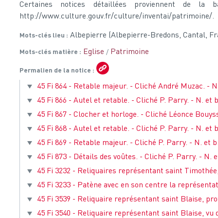
Certaines notices détaillées proviennent de la 
http://www.culture.gouv.fr/culture/inventai/patrimoine/.
Albepierre (Albepierre-Bredons, Cantal, Fr
Mots-clés lieu
Eglise
Patrimoine
Mots-clés matière
Permalien de la notice
45 Fi 864 - Retable majeur. - Cliché André Muzac. - N. 
45 Fi 866 - Autel et retable. - Cliché P. Parry. - N. et b
45 Fi 867 - Clocher et horloge. - Cliché Léonce Bouysso
45 Fi 868 - Autel et retable. - Cliché P. Parry. - N. et b
45 Fi 869 - Retable majeur. - Cliché P. Parry. - N. et b.
45 Fi 873 - Détails des voûtes. - Cliché P. Parry. - N. e
45 Fi 3232 - Reliquaires représentant saint Timothée, 
45 Fi 3233 - Patène avec en son centre la représentat
45 Fi 3539 - Reliquaire représentant saint Blaise, pro
45 Fi 3540 - Reliquaire représentant saint Blaise, vu d