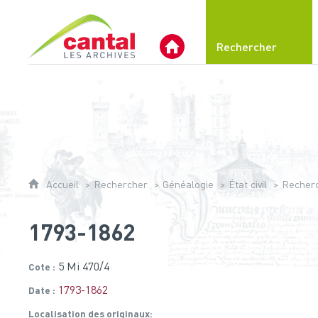
Archives du Cantal
Rechercher
Archives Départementales 
Accueil
Rechercher
Généalogie
État civil
Recherch
1793-1862
5 Mi 470/4
Cote
1793-1862
Date
Localisation des originaux