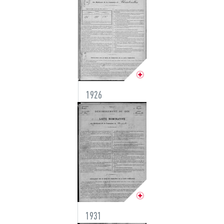
1926
1931