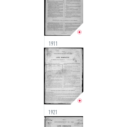
1911
1921