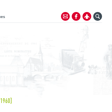
ues
-1960]