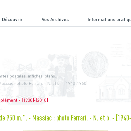
Découvrir
Vos Archives
Informations pratiq
du Cantal
tes postales, affiches, plans...
assiac : photo Ferrari. - N. et b. - [1940-1960]
plément - [1900]-[2010]
e 950 m.". - Massiac : photo Ferrari. - N. et b. - [1940