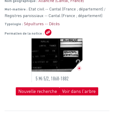
Allanche (Cantal, France)
Nom géographique
Etat civil -- Cantal (France ; département)
Mot-matière
Registres paroissiaux -- Cantal (France ; département)
Sépultures -- Décès
Typologie
Permalien de la notice
5 Mi 5/2, 1868-1882
Nouvelle recherche
Voir dans l'arbre